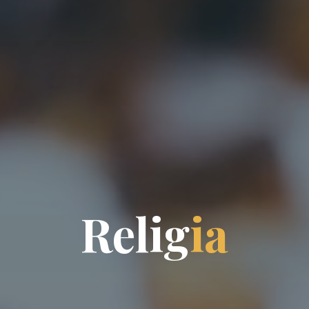
R
e
l
i
g
i
a