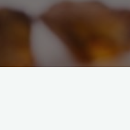
Ostatnie wpisy
Bursztyn - tajemnice jego
powstania i wyjątkowe znaczenie