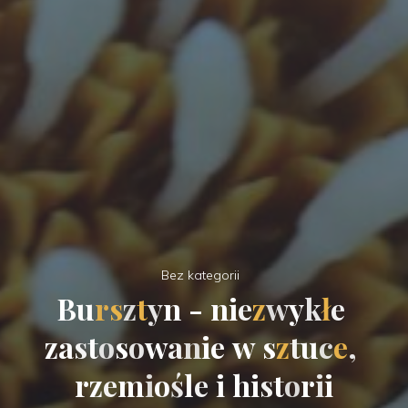
Bez kategorii
B
u
r
s
z
t
y
n
-
n
i
e
z
w
y
k
ł
e
z
a
s
t
o
s
o
w
a
n
i
e
w
s
z
t
u
c
e
,
r
z
e
m
i
o
ś
l
e
i
h
i
s
t
o
r
i
i