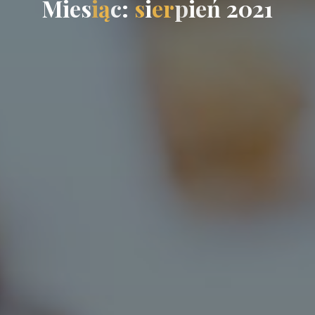
M
i
e
s
i
ą
c
:
s
i
e
r
p
i
e
ń
2
0
2
1