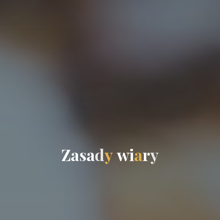
Z
a
s
a
d
y
w
i
a
r
y