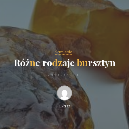
Kamienie
R
ó
ż
n
e
r
o
d
z
a
j
e
b
u
r
s
z
t
y
n
2021-11-11
lukasz