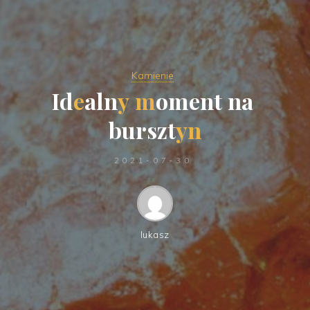
Kamienie
I
d
e
a
l
n
y
m
o
m
e
n
t
n
a
b
u
r
s
z
t
y
n
2021-07-30
lukasz