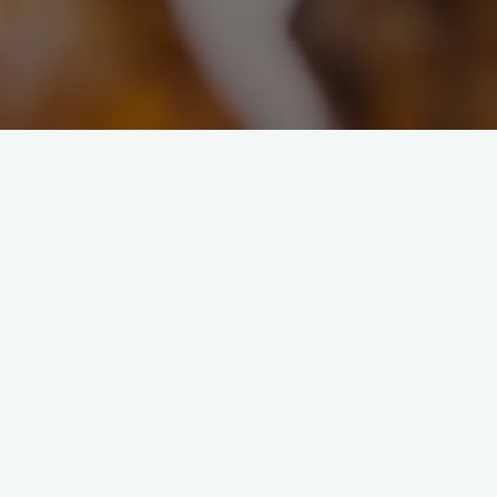
klejnot
zdobienie