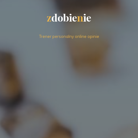
z
d
o
b
i
e
n
i
e
Trener personalny online opinie