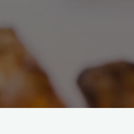
korzyści zdrowotne
naturalne lekarstwo
tajemnice
bursztynu