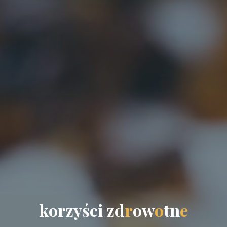
k
o
r
z
y
ś
c
i
z
d
r
o
w
o
t
n
e